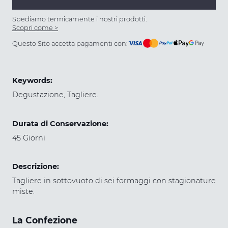
quantità
Spediamo termicamente i nostri prodotti.
Scopri come >
Questo Sito accetta pagamenti con:
Keywords:
Degustazione, Tagliere.
Durata di Conservazione:
45 Giorni
Descrizione:
Tagliere in sottovuoto di sei formaggi con stagionature
miste.
La Confezione