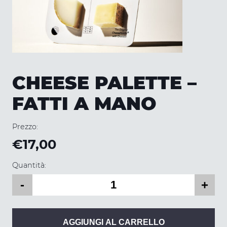
CHEESE PALETTE –
FATTI A MANO
Prezzo:
€
17,00
Quantità:
Cheese
-
+
Palette
-
Fatti
a
AGGIUNGI AL CARRELLO
Mano