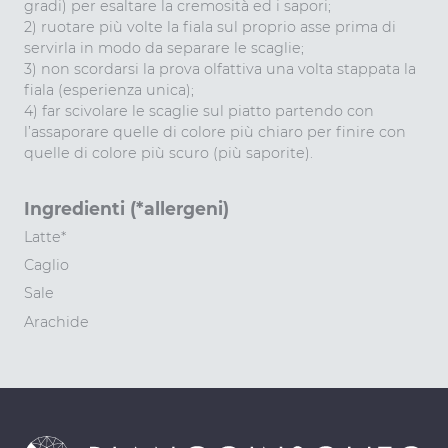
gradi) per esaltare la cremosità ed i sapori;
2) ruotare più volte la fiala sul proprio asse prima di
servirla in modo da separare le scaglie;
3) non scordarsi la prova olfattiva una volta stappata la
fiala (esperienza unica);
4) far scivolare le scaglie sul piatto partendo con
l’assaporare quelle di colore più chiaro per finire con
quelle di colore più scuro (più saporite).
Ingredienti (*allergeni)
Latte*
Caglio
Sale
Arachide