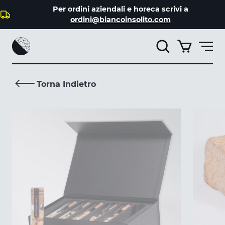
Per ordini aziendali e horeca scrivi a
Catalogo
ordini@biancoinsolito.com
Il mio account
Torna Indietro