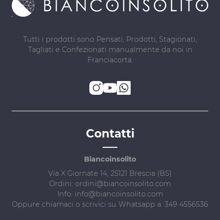
Tutti i prodotti sono Pensati, Prodotti, Stagionati,
Tagliati e Confezionati manualmente da noi in
Franciacorta.
Contatti
Biancoinsolito
Via X Giornate 14, 25121 Brescia (BS)
Ordini:
ordini@biancoinsolito.com
Info:
info@biancoinsolito.com
Oppure chiamaci o scrivici su Whatsapp a:
349 4556536