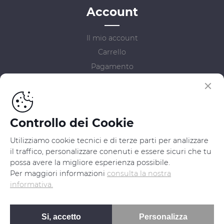
Account
Il mio account
Carrello
Pagamento
Link Rapidi
Controllo dei Cookie
Catalogo
Cookie Consent
Utilizziamo cookie tecnici e di terze parti per analizzare
Privacy Policy
il traffico, personalizzare conenuti e essere sicuri che tu
possa avere la migliore esperienza possibile.
Per maggiori informazioni
consulta la nostra
informativa.
© Copyright 2021 - Branding&design
by •
LVDOOO
&
Freemind Studio
Si, accetto
Personalizza
Questo sito accetta pagamenti con: