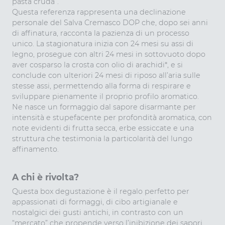
pasta cruda”.
Questa referenza rappresenta una declinazione
personale del Salva Cremasco DOP che, dopo sei anni
di affinatura, racconta la pazienza di un processo
unico. La stagionatura inizia con 24 mesi su assi di
legno, prosegue con altri 24 mesi in sottovuoto dopo
aver cosparso la crosta con olio di arachidi*, e si
conclude con ulteriori 24 mesi di riposo all’aria sulle
stesse assi, permettendo alla forma di respirare e
sviluppare pienamente il proprio profilo aromatico.
Ne nasce un formaggio dal sapore disarmante per
intensità e stupefacente per profondità aromatica, con
note evidenti di frutta secca, erbe essiccate e una
struttura che testimonia la particolarità del lungo
affinamento.
A chi è rivolta?
Questa box degustazione è il regalo perfetto per
appassionati di formaggi, di cibo artigianale e
nostalgici dei gusti antichi, in contrasto con un
“mercato” che propende verso l’inibizione dei sapori.